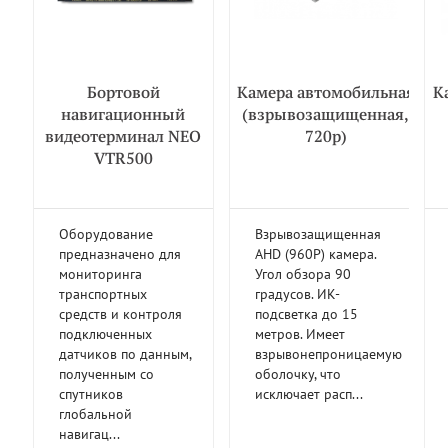
Бортовой
Камера автомобильная
К
навигационный
(взрывозащищенная,
видеотерминал NEO
720р)
VTR500
Оборудование
Взрывозащищенная
предназначено для
AHD (960P) камера.
мониторинга
Угол обзора 90
транспортных
градусов. ИК-
средств и контроля
подсветка до 15
подключенных
метров. Имеет
датчиков по данным,
взрывонепроницаемую
полученным со
оболочку, что
спутников
исключает расп...
глобальной
навигац...