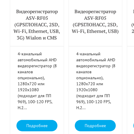
Видеорегистратор
Видеорегистратор
ASV-RF05
ASV-RF05
(GPSГЛОНАСС, 2SD,
(GPSГЛОНАСС, 2SD,
(
Wi-Fi, Ethernet, USB,
Wi-Fi, Ethernet, USB)
3G) Wialon и CMS
4-канальный
4-канальный
автомобильный AHD
автомобильный AHD
видеорегистратор (8
видеорегистратор (8
каналов
каналов
опционально),
опционально),
1280х720 или
1280х720 или
1920x1080
1920x1080
(подходит для ПП
(подходит для ПП
969), 100-120 FPS,
969), 100-120 FPS,
H.2...
H.2...
Подробнее
Подробнее