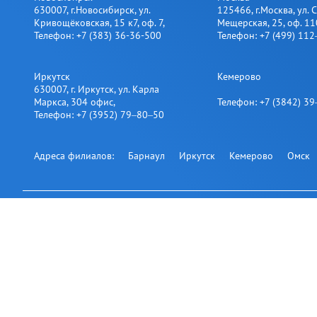
630007
,
г.Новосибирск
,
ул.
125466
,
г.Москва
,
ул. 
Кривощёковская, 15 к7, оф. 7
,
Мещерская, 25​, оф. 11
Телефон:
+7 (383) 36-36-500
Телефон:
+7 (499) 11
Иркутск
Кемерово
630007
,
г. Иркутск
,
ул. Карла
Маркса, 304 офис
,
Телефон:
+7 (3842) 3
Телефон:
+7 (3952) 79‒80‒50
Адреса филиалов:
Барнаул
Иркутск
Кемерово
Омск
Подпишитесь на нашу рассылк
Офис на карте
© 2007-2026
АВТОНАВИКС