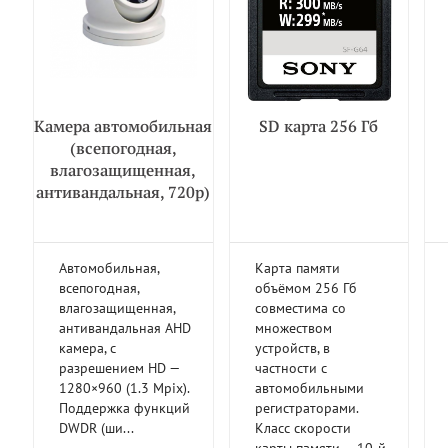
Камера автомобильная
SD карта 256 Гб
(всепогодная,
влагозащищенная,
антивандальная, 720р)
Автомобильная,
Карта памяти
всепогодная,
объёмом 256 Гб
влагозащищенная,
совместима со
антивандальная AHD
множеством
камера, с
устройств, в
разрешением HD —
частности с
1280×960 (1.3 Mpix).
автомобильными
Поддержка функций
регистраторами.
DWDR (ши...
Класс скорости