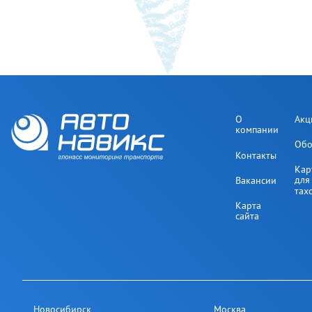
О
Акц
компании
Обо
Контакты
Кар
для
Вакансии
тах
Карта
сайта
Новосибирск
Москва