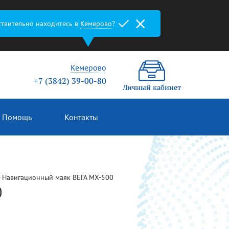
ствительно находитесь в
Кемерово
?
Кемерово
+7 (3842) 39-00-80
Личный кабинет
Помощь
Контакты
Навигационный маяк ВЕГА МX-500
0