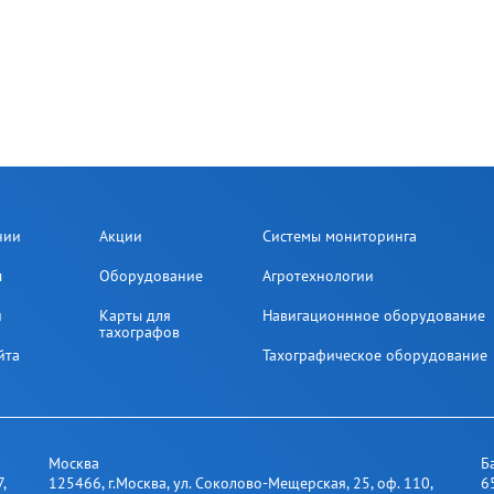
нии
Акции
Системы мониторинга
ы
Оборудование
Агротехнологии
и
Карты для
Навигационнное оборудование
тахографов
йта
Тахографическое оборудование
Москва
Б
7
,
125466
,
г.Москва
,
ул. Соколово-Мещерская, 25​, оф. 110
,
6